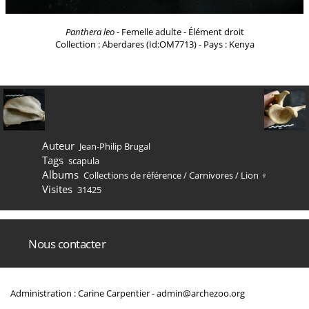
Panthera leo
- Femelle adulte - Élément droit
Collection : Aberdares (Id:OM7713) - Pays : Kenya
Auteur
Jean-Philip Brugal
Tags
scapula
Albums
Collections de référence
/
Carnivores
/
Lion ♀
Visites
31425
Nous contacter
Administration : Carine Carpentier -
admin@archezoo.org