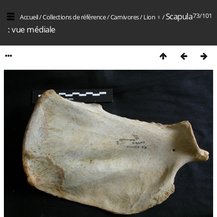
Scapula
73/101
Accueil
/
Collections de référence
/
Carnivores
/
Lion ♀
/
: vue médiale