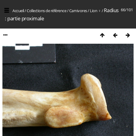
Radius
66/101
Accueil
/
Collections de référence
/
Carnivores
/
Lion ♀
/
: partie proximale