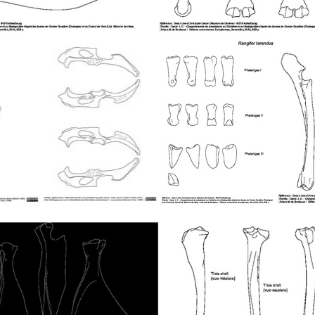
Mandibule
Métacarpe
a
Pelvis
Phalanges