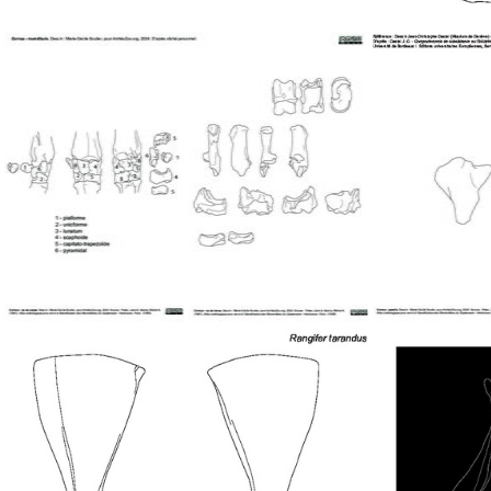
Mandibule
Os du carpe
Os du tarse
Patell