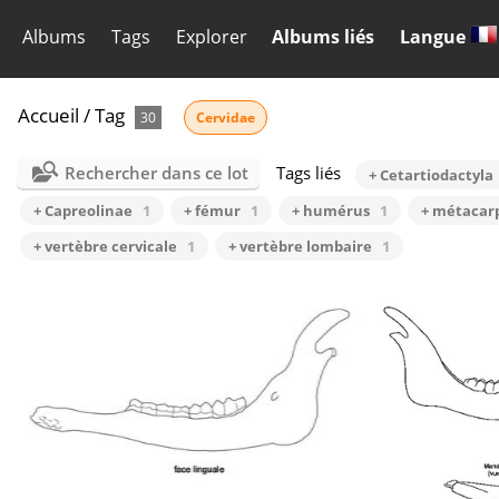
Albums
Tags
Explorer
Albums liés
Langue
Accueil
/
Tag
30
Cervidae
Rechercher dans ce lot
Tags liés
+ Cetartiodactyla
+ Capreolinae
1
+ fémur
1
+ humérus
1
+ métacar
+ vertèbre cervicale
1
+ vertèbre lombaire
1