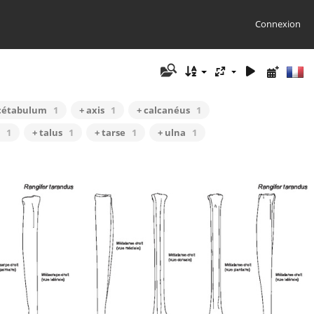
Connexion
cétabulum
1
+ axis
1
+ calcanéus
1
1
+ talus
1
+ tarse
1
+ ulna
1