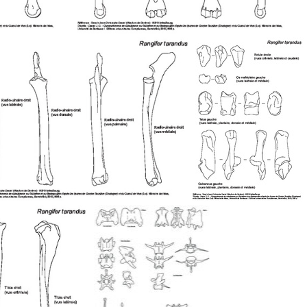
Métatarse
Radio-ulnaire
Rotule, os malléolaire, talus et calcaneus