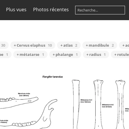
Plus vues
Photos récentes
30
+ Cervus elaphus
10
+ atlas
2
+ mandibule
2
+ a
pe
1
+ métatarse
1
+ phalange
1
+ radius
1
+ rotule