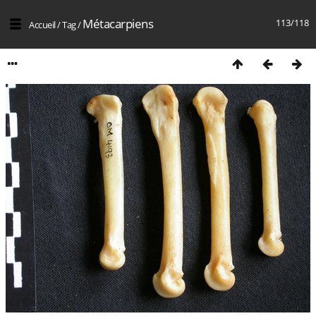
Métacarpiens
113/118
Accueil
/
Tag
/