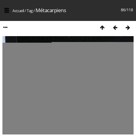
Métacarpiens
86/118
Accueil
/
Tag
/