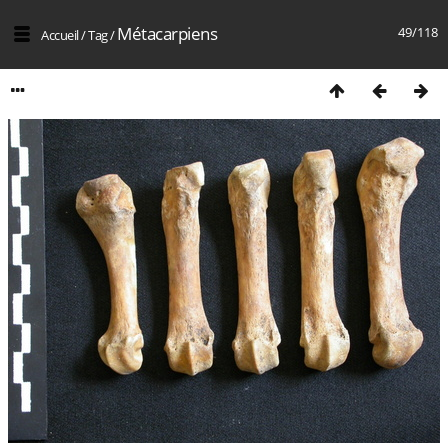
Métacarpiens
49/118
Accueil
/
Tag
/