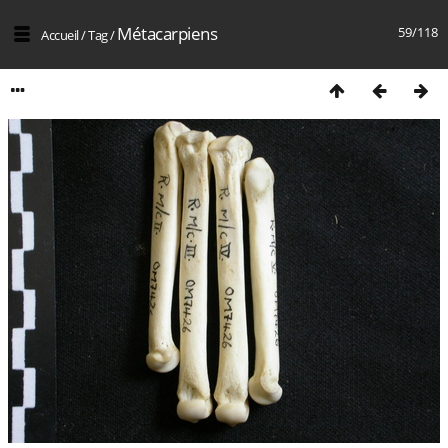
Métacarpiens
59/118
Accueil
/
Tag
/