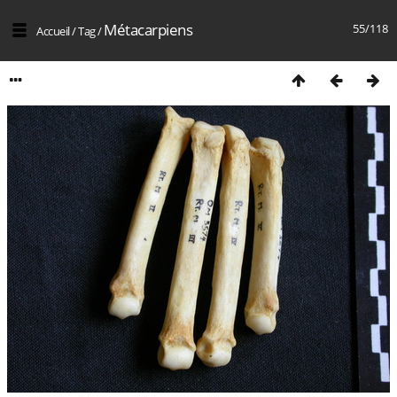
Métacarpiens
55/118
Accueil
/
Tag
/