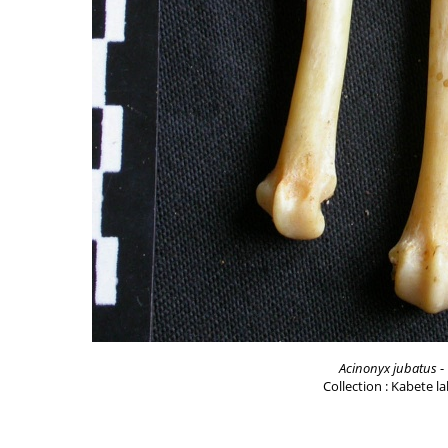
Acinonyx jubatus
-
Collection : Kabete l