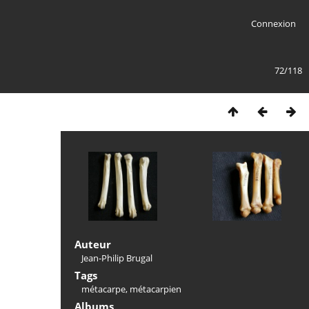
Connexion
72/118
Auteur
Jean-Philip Brugal
Tags
métacarpe
,
métacarpien
Albums