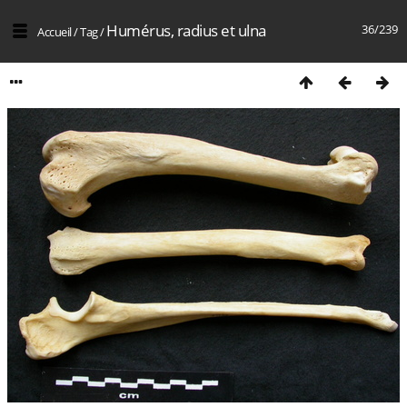
Humérus, radius et ulna
36/239
Accueil
/
Tag
/