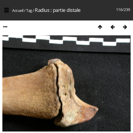
Radius : partie distale
116/239
Accueil
/
Tag
/