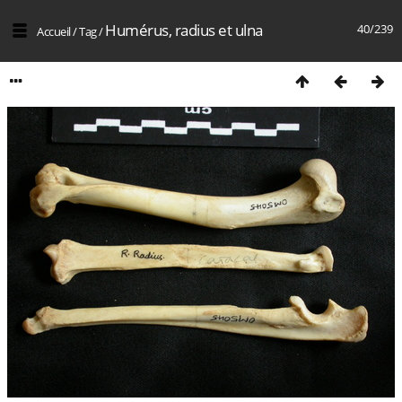
Humérus, radius et ulna
40/239
Accueil
/
Tag
/