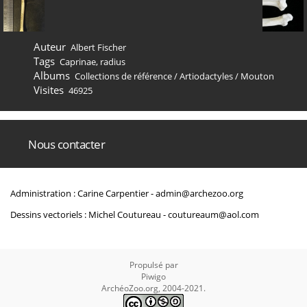
Auteur
Albert Fischer
Tags
Caprinae
,
radius
Albums
Collections de référence
/
Artiodactyles
/
Mouton
Visites
46925
Nous contacter
Administration : Carine Carpentier -
admin@archezoo.org
Dessins vectoriels : Michel Coutureau -
coutureaum@aol.com
Propulsé par
Piwigo
ArchéoZoo.org, 2004-2021.