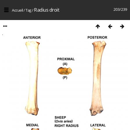
Radius droit
203/239
Accueil
/
Tag
/