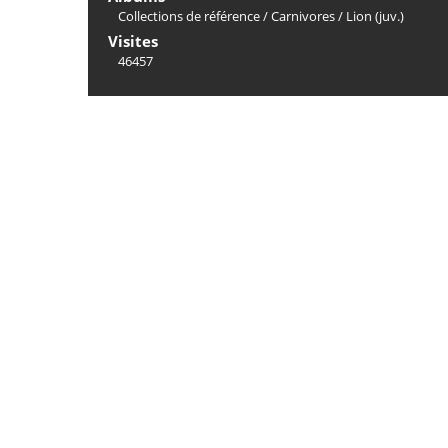
Collections de référence
/
Carnivores
/
Lion (juv.)
Visites
46457