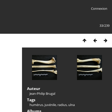
Connexion
33/239
Auteur
Jean-Philip Brugal
Tags
humérus
,
juvénile
,
radius
,
ulna
Albums