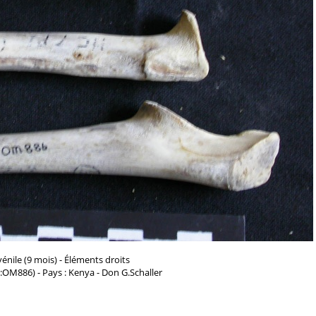
vénile (9 mois) - Éléments droits
d:OM886) - Pays : Kenya - Don G.Schaller