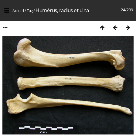
Humérus, radius et ulna
24/239
Accueil
/
Tag
/