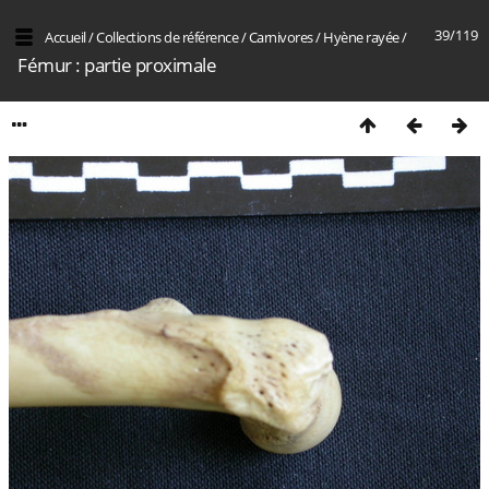
39/119
Accueil
/
Collections de référence
/
Carnivores
/
Hyène rayée
/
Fémur : partie proximale