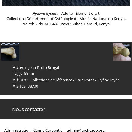
Hyaena hyaena
- Adulte - Élément droit
Collection : Département d'Ostéologie du Musée National du Kenya,
Nairobi (Id:OM5048) - Pays : Sultan Hamud, Kenya
Auteur
Jean-Philip Brugal
Tags
fémur
Albums
Collections de référence
/
Carnivores
/
Hyène rayée
Visites
38700
Nous contacter
Administration : Carine Carpentier -
admin@archezoo.org