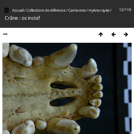
12/119
Accueil
/
Collections de référence
/
Carnivores
/
Hyène rayée
/
Crâne : os incisif