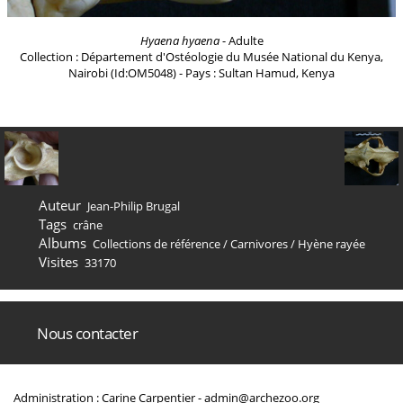
Hyaena hyaena
- Adulte
Collection : Département d'Ostéologie du Musée National du Kenya,
Nairobi (Id:OM5048) - Pays : Sultan Hamud, Kenya
Auteur
Jean-Philip Brugal
Tags
crâne
Albums
Collections de référence
/
Carnivores
/
Hyène rayée
Visites
33170
Nous contacter
Administration : Carine Carpentier -
admin@archezoo.org