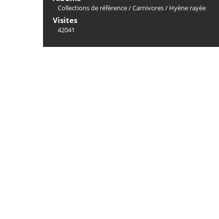
Collections de référence
/
Carnivores
/
Hyène rayée
Visites
42041