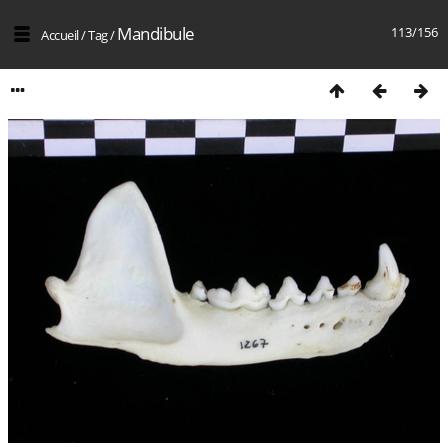
Mandibule
113/156
Accueil
/
Tag
/