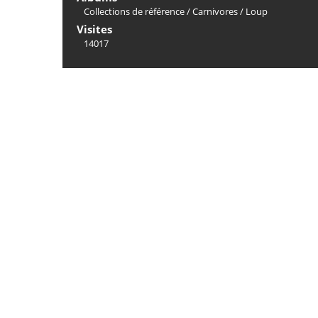
Collections de référence
/
Carnivores
/
Loup
Visites
14017