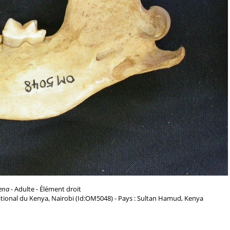
ena
- Adulte - Élément droit
tional du Kenya, Nairobi (Id:OM5048) - Pays : Sultan Hamud, Kenya