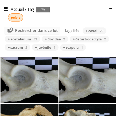
Accueil
/
Tag
79
pelvis
Rechercher dans ce lot
Tags liés
+ coxal
79
+ acétabulum
53
+ Bovidae
2
+ Cetartiodactyla
2
+ sacrum
2
+ juvénile
1
+ scapula
1