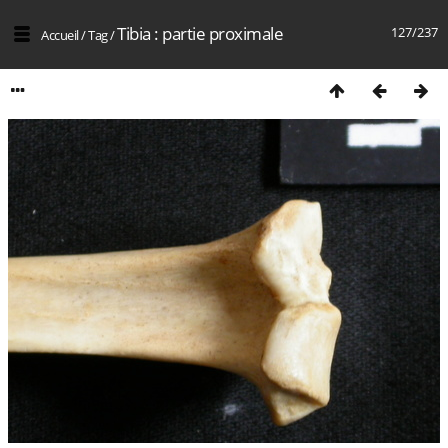
Tibia : partie proximale
127/237
Accueil
/
Tag
/