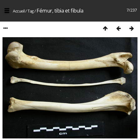
Fémur, tibia et fibula
7/237
Accueil
/
Tag
/