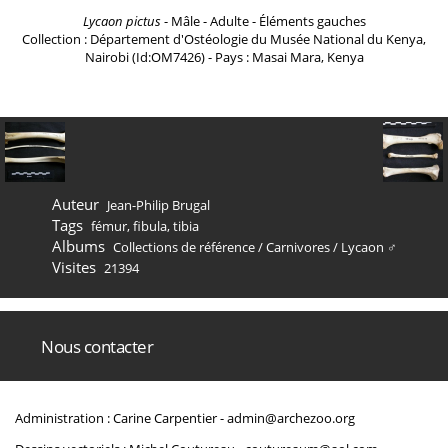
Lycaon pictus
- Mâle - Adulte - Éléments gauches
Collection : Département d'Ostéologie du Musée National du Kenya,
Nairobi (Id:OM7426) - Pays : Masai Mara, Kenya
Auteur
Jean-Philip Brugal
Tags
fémur
,
fibula
,
tibia
Albums
Collections de référence
/
Carnivores
/
Lycaon ♂
Visites
21394
Nous contacter
Administration : Carine Carpentier -
admin@archezoo.org