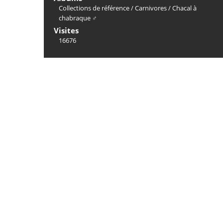
Collections de référence
/
Carnivores
/
Chacal à
chabraque ♂
Visites
16676