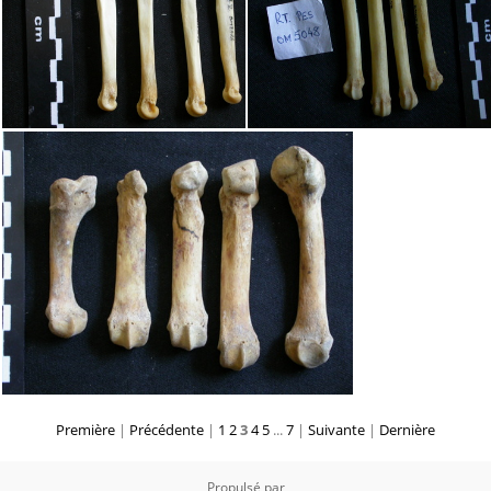
Première
|
Précédente
|
1
2
3
4
5
...
7
|
Suivante
|
Dernière
Propulsé par