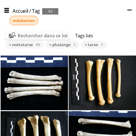
Accueil
/
Tag
93
métatarsien
Rechercher dans ce lot
Tags liés
+ métatarse
93
+ phalange
1
+ tarse
1