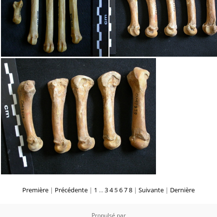
Première
|
Précédente
|
1
...
3
4
5
6
7
8
|
Suivante
|
Dernière
Propulsé par