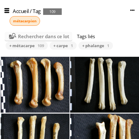
Accueil
/
Tag
109
métacarpien
Rechercher dans ce lot
Tags liés
+ métacarpe
109
+ carpe
1
+ phalange
1