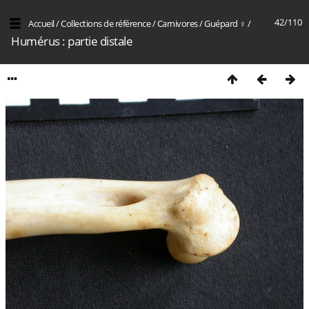
42/110
Accueil
/
Collections de référence
/
Carnivores
/
Guépard ♀
/
Humérus : partie distale