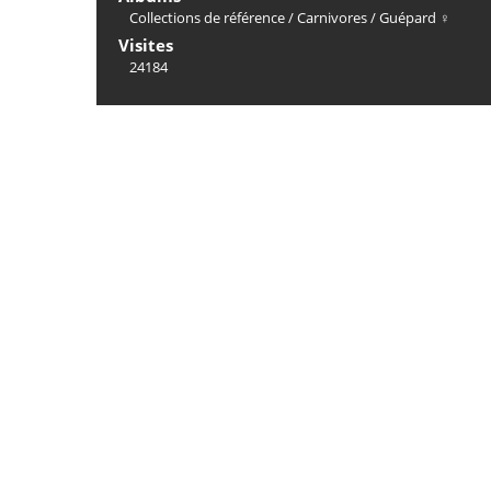
Collections de référence
/
Carnivores
/
Guépard ♀
Visites
24184