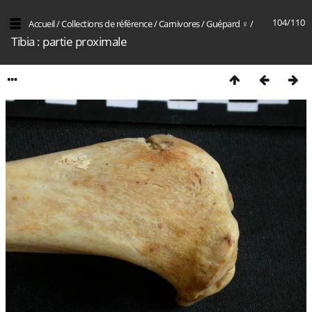
104/110
Accueil
/
Collections de référence
/
Carnivores
/
Guépard ♀
/
Tibia : partie proximale