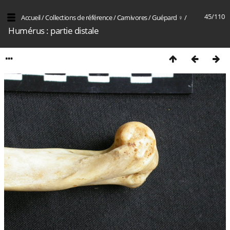
45/110
Accueil
/
Collections de référence
/
Carnivores
/
Guépard ♀
/
Humérus : partie distale