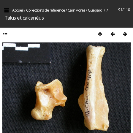
91/110
Accueil
/
Collections de référence
/
Carnivores
/
Guépard ♀
/
Talus et calcanéus