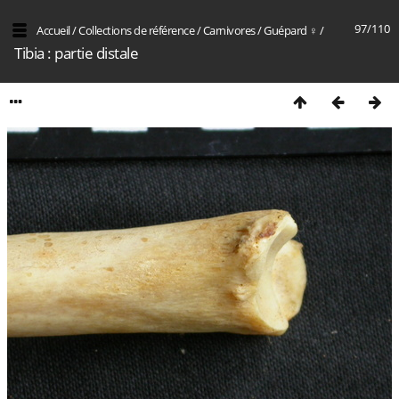
97/110
Accueil
/
Collections de référence
/
Carnivores
/
Guépard ♀
/
Tibia : partie distale