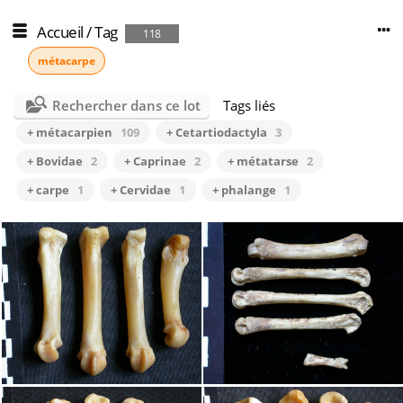
Accueil
/
Tag
118
métacarpe
Rechercher dans ce lot
Tags liés
+ métacarpien
109
+ Cetartiodactyla
3
+ Bovidae
2
+ Caprinae
2
+ métatarse
2
+ carpe
1
+ Cervidae
1
+ phalange
1