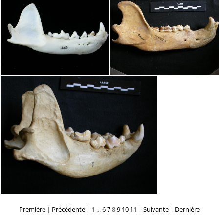
Première
|
Précédente
|
1
...
6
7
8
9
10
11
|
Suivante
|
Dernière