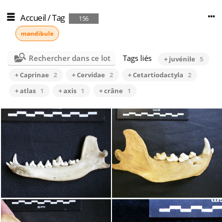
Accueil
/
Tag
156
mandibule
Rechercher dans ce lot
Tags liés
+ juvénile
5
+ Caprinae
2
+ Cervidae
2
+ Cetartiodactyla
2
+ atlas
1
+ axis
1
+ crâne
1