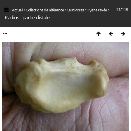
71/119
Accueil
/
Collections de référence
/
Carnivores
/
Hyène rayée
/
Radius : partie distale