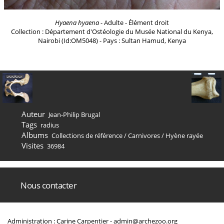
Hyaena hyaena
- Adulte - Élément droit
Collection : Département d'Ostéologie du Musée National du Kenya,
Nairobi (Id:OM5048) - Pays : Sultan Hamud, Kenya
Auteur
Jean-Philip Brugal
Tags
radius
Albums
Collections de référence
/
Carnivores
/
Hyène rayée
Visites
36984
Nous contacter
Administration : Carine Carpentier -
admin@archezoo.org