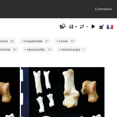
Connexion
naire
40
+ trapézoïde
37
+ tarse
33
 rotule
24
+ sésamoïde
14
+ métacarpe
1