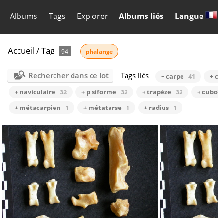
Albums
Tags
Explorer
Albums liés
Langue
Accueil
/
Tag
94
phalange
Rechercher dans ce lot
Tags liés
+ carpe
41
+ 
+ naviculaire
32
+ pisiforme
32
+ trapèze
32
+ cubo
+ métacarpien
1
+ métatarse
1
+ radius
1