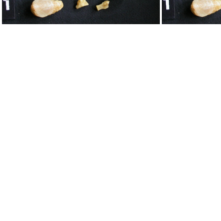
Tarse et phalanges
Ta