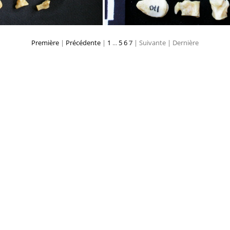
Première
|
Précédente
|
1
...
5
6
7
| Suivante
| Dernière
rse et phalanges
Tarse et phalanges