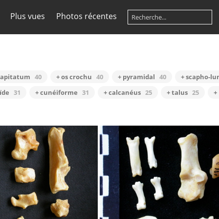
Plus vues
Photos récentes
capitatum
40
+ os crochu
40
+ pyramidal
40
+ scapho-lu
ïde
31
+ cunéiforme
31
+ calcanéus
25
+ talus
25
+