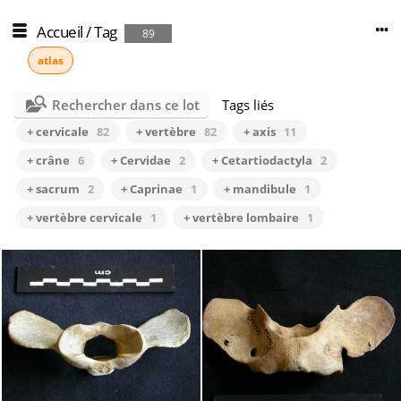
Accueil
/
Tag
89
atlas
Rechercher dans ce lot
Tags liés
+ cervicale
82
+ vertèbre
82
+ axis
11
+ crâne
6
+ Cervidae
2
+ Cetartiodactyla
2
+ sacrum
2
+ Caprinae
1
+ mandibule
1
+ vertèbre cervicale
1
+ vertèbre lombaire
1