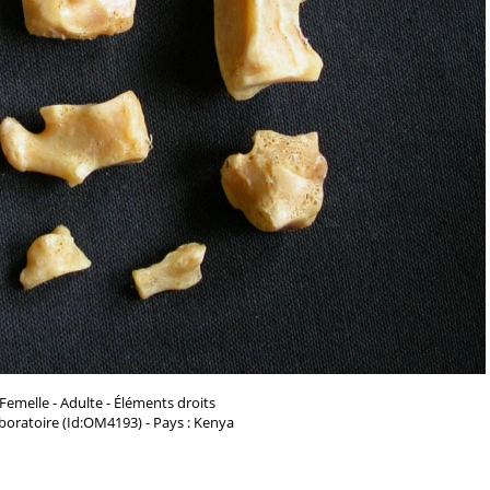
 Femelle - Adulte - Éléments droits
aboratoire (Id:OM4193) - Pays : Kenya