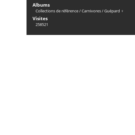
Albums
Collections de référence
/
Carnivores
/
Guépard ♀
Visites
258521