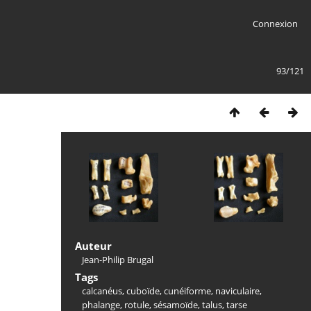
Connexion
93/121
Auteur
Jean-Philip Brugal
Tags
calcanéus
,
cuboïde
,
cunéiforme
,
naviculaire
,
phalange
,
rotule
,
sésamoïde
,
talus
,
tarse