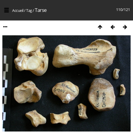
Tarse
110/121
Accueil
/
Tag
/