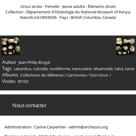
Ursus arctos
- Femelle - Jeune adulte - Éléments droits
Collection : Département d'Ostéologie du National Museum of Kenya,
Nairobi (Id:OM3929) - Pays : British Columbia, Canada
Auteur
Jean-Philip Brugal
Tags
calcanéus
,
cuboïde
,
cunéiforme
,
naviculaire
,
sésamoïde
,
talus
,
tarse
Albums
Collections de référence
/
Carnivores
/
Ours brun ♀
Visites
95103
Nous contacter
Administration : Carine Carpentier -
admin@archezoo.org