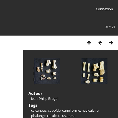
Connexion
91/121
Auteur
Jean-Philip Brugal
Tags
calcanéus
,
cuboïde
,
cunéiforme
,
naviculaire
,
phalange
,
rotule
,
talus
,
tarse