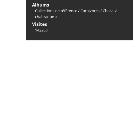
Albums
Collections de référence
/
Carnivores
/
Chacal à
chabraque ♂
Visites
142263