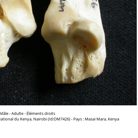
Mâle - Adulte - Éléments droits
ational du Kenya, Nairobi (Id:OM7426) - Pays : Masai Mara, Kenya