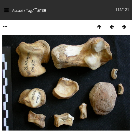
Tarse
115/121
Accueil
/
Tag
/