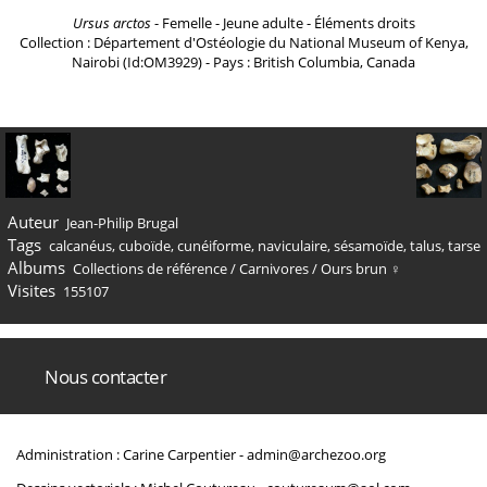
Ursus arctos
- Femelle - Jeune adulte - Éléments droits
Collection : Département d'Ostéologie du National Museum of Kenya,
Nairobi (Id:OM3929) - Pays : British Columbia, Canada
Auteur
Jean-Philip Brugal
Tags
calcanéus
,
cuboïde
,
cunéiforme
,
naviculaire
,
sésamoïde
,
talus
,
tarse
Albums
Collections de référence
/
Carnivores
/
Ours brun ♀
Visites
155107
Nous contacter
Administration : Carine Carpentier -
admin@archezoo.org