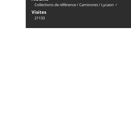
Collections de référence
/
Carnivores
/
Lycaon ♂
Visites
21133