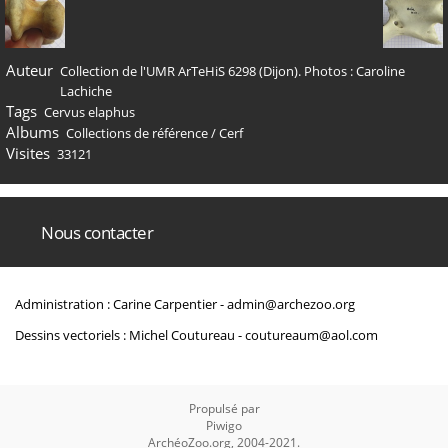
Auteur
Collection de l'UMR ArTeHiS 6298 (Dijon). Photos : Caroline
Lachiche
Tags
Cervus elaphus
Albums
Collections de référence
/
Cerf
Visites
33121
Nous contacter
Administration : Carine Carpentier -
admin@archezoo.org
Dessins vectoriels : Michel Coutureau -
coutureaum@aol.com
Propulsé par
Piwigo
ArchéoZoo.org, 2004-2021.