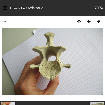
Axis caud
7/172
Accueil
/
Tag
/