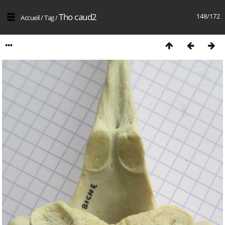
Tho caud2
148/172
Accueil
/
Tag
/