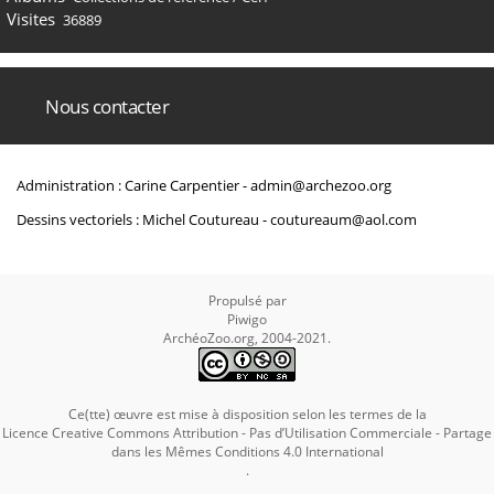
Visites
36889
Nous contacter
Administration : Carine Carpentier -
admin@archezoo.org
Dessins vectoriels : Michel Coutureau -
coutureaum@aol.com
Propulsé par
Piwigo
ArchéoZoo.org, 2004-2021.
Ce(tte) œuvre est mise à disposition selon les termes de la
Licence Creative Commons Attribution - Pas d’Utilisation Commerciale - Partage
dans les Mêmes Conditions 4.0 International
.