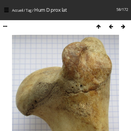
Hum D prox lat
58/172
Accueil
/
Tag
/