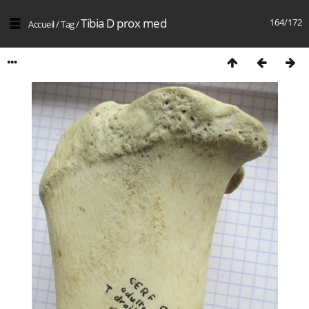
Tibia D prox med
164/172
Accueil
/
Tag
/