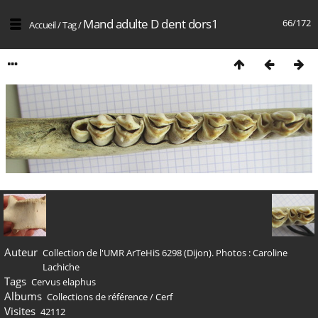
Mand adulte D dent dors1
66/172
Accueil
/
Tag
/
Auteur
Collection de l'UMR ArTeHiS 6298 (Dijon). Photos : Caroline
Lachiche
Tags
Cervus elaphus
Albums
Collections de référence
/
Cerf
Visites
42112