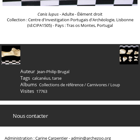
Canis lupus
- Adulte - Élément droit
Collection : Centre d'Investigation Portugais d'Archéologie, Lisbonne
(Id:CIPA1505) - Pays : Tras os Montes, Portugal
Auteur
Jean-Philip Brugal
Tags
calcanéus
,
tarse
Albums
Collections de référence
/
Carnivores
/
Loup
Visites
17763
Nous contacter
Administration : Carine Carpentier -
admin@archezoo.org