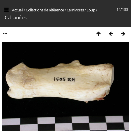
14/133
Accueil
/
Collections de référence
/
Carnivores
/
Loup
/
Calcanéus